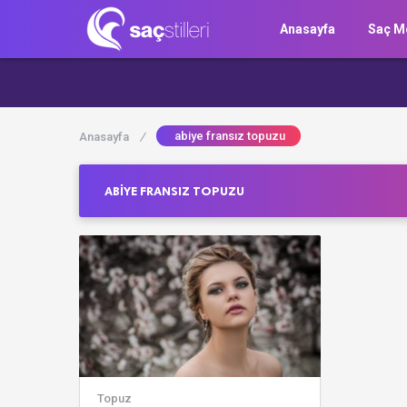
Anasayfa
Saç Mo
abiye fransız topuzu
Anasayfa
/
ABIYE FRANSIZ TOPUZU
Topuz