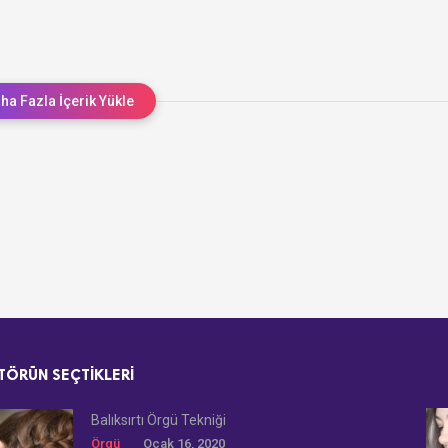
ha Fazla İçerik Yükle
TÖRÜN SEÇTIKLERI
Balıksırtı Örgü Tekniği
Örgü
Ocak 16, 2020