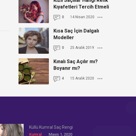
Kızıl Saçlılar Hangi Renk
Kıyafetleri Tercih Etmeli
0
14 Nisan 2020
Kısa Saç İçin Dalgalı
Modeller
0
25 Aralık 2019
Kınalı Saç Açılır mı?
Boyanır mı?
4
15 Aralık 2020
Küllü Kumral Saç Rengi
Kumral
Mayıs 1, 2020