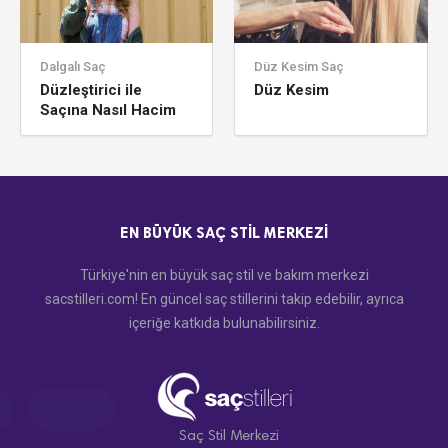
Dalgalı Saç
Düz Kesim Saç
Düzleştirici ile
Düz Kesim
Saçına Nasıl Hacim
Verirsin?
EN BÜYÜK SAÇ STIL MERKEZI
Türkiye'nin en büyük saç stil ve bakım merkezi
sacstilleri.com! En güncel saç stillerini takip edebilir, ayrıca
içeriğe katkıda bulunabilirsiniz.
Saç Stil Merkezi