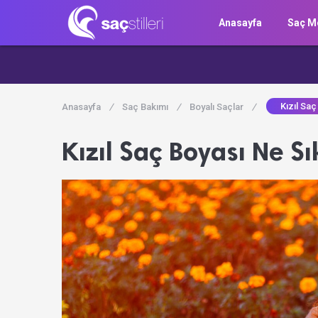
Anasayfa
Saç Mo
Kızıl Saç
Anasayfa
/
Saç Bakımı
/
Boyalı Saçlar
/
Kızıl Saç Boyası Ne S