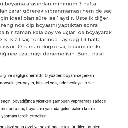
 iki boyama arasından minimum 3 hafta
dan zarar görerek yıpranmaması hem de saç
in ideal olan süre ise 1 aydır. Üstelik diğer
aç renginde dip boyasını yaptıktan sonra
a bir zaman kala boy ve uçları da boyayarak
z ki kızıl saç tonlarında 1 ay değil 3 hafta
iyor. O zaman doğru saç bakımı ile iki
diğince uzatmayı denemelisin. Bunu nasıl
ılığı ve sağlığı önemlidir. O yüzden boyanı seçerken
monyak içermeyen, bitkisel ve içinde besleyici özler
çin, saçını boyadığında yıkarken şampuan yapmamalı sadece
ktan sonra saç boyasının yanında gelen bakım kremini
a yapmayı tercih etmelisin.
kızıl saça özel ve boyalı saçlar için üretilen ürünleri