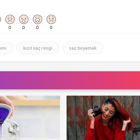
0
0
0
0
kımı
kızıl saç rengi
saç boyamak