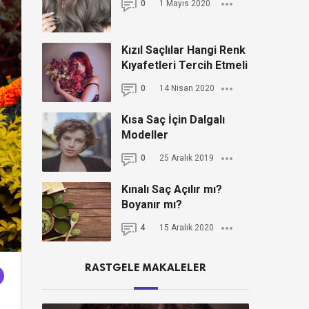
0
1 Mayıs 2020
Kızıl Saçlılar Hangi Renk
Kıyafetleri Tercih Etmeli
0
14 Nisan 2020
Kısa Saç İçin Dalgalı
Modeller
0
25 Aralık 2019
Kınalı Saç Açılır mı?
Boyanır mı?
4
15 Aralık 2020
RASTGELE MAKALELER