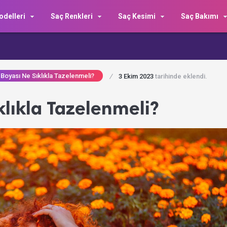
delleri
Saç Renkleri
Saç Kesimi
Saç Bakımı
 Boyası Ne Sıklıkla Tazelenmeli?
/
3 Ekim 2023
tarihinde eklendi.
ıklıkla Tazelenmeli?