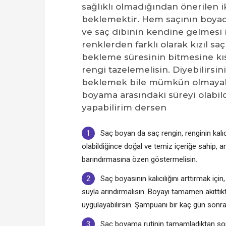
sağlıklı olmadığından önerilen
beklemektir. Hem saçının boya
ve saç dibinin kendine gelmesi iç
renklerden farklı olarak kızıl s
bekleme süresinin bitmesine kıs
rengi tazelemelisin. Diyebilirsini
beklemek bile mümkün olmayabil
boyama arasındaki süreyi olabil
yapabilirim dersen
Saç boyan da saç rengin, renginin kalıc
olabildiğince doğal ve temiz içeriğe sahip, a
barındırmasına özen göstermelisin.
Saç boyasının kalıcılığını arttırmak i
suyla arındırmalısın. Boyayı tamamen akıttı
uygulayabilirsin. Şampuanı bir kaç gün sonr
Saç boyama rutinin tamamladıktan sonra 