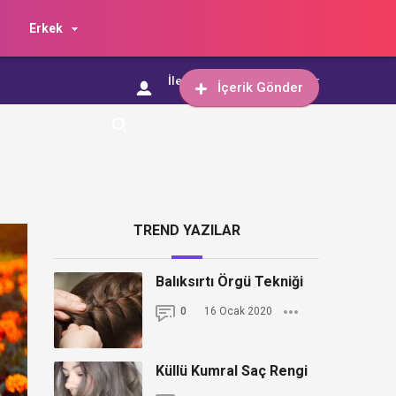
Erkek
İletişim
İçerik Gönder
İçerik Gönder
TREND YAZILAR
Balıksırtı Örgü Tekniği
0
16 Ocak 2020
Küllü Kumral Saç Rengi