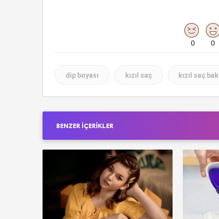
0
0
dip boyası
kızıl saç
kızıl saç ba
BENZER İÇERIKLER