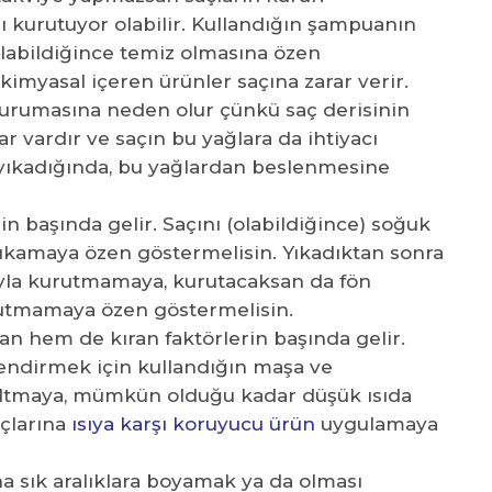
ı kurutuyor olabilir. Kullandığın şampuanın
olabildiğince temiz olmasına özen
kimyasal içeren ürünler saçına zarar verir.
kurumasına neden olur çünkü saç derisinin
r vardır ve saçın bu yağlara da ihtiyacı
 yıkadığında, bu yağlardan beslenmesine
in başında gelir. Saçını (olabildiğince) soğuk
 yıkamaya özen göstermelisin. Yıkadıktan sonra
yla kurutmamaya, kurutacaksan da fön
tutmamaya özen göstermelisin.
tan hem de kıran faktörlerin başında gelir.
lendirmek için kullandığın maşa ve
azaltmaya, mümkün olduğu kadar düşük ısıda
açlarına
ısıya karşı koruyucu ürün
uygulamaya
 sık aralıklara boyamak ya da olması