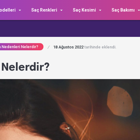
delleri
Saç Renkleri
Saç Kesimi
Saç Bakımı
 Nedenleri Nelerdir?
/
18 Ağustos 2022
tarihinde eklendi.
 Nelerdir?