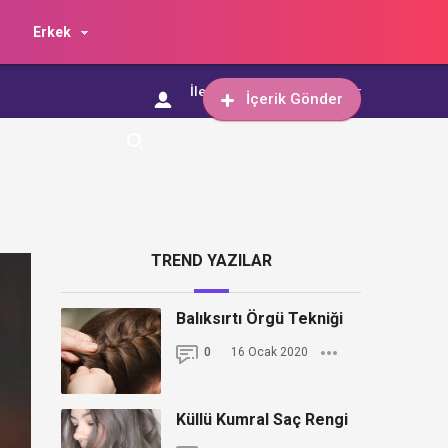
Erkek
İletişim
İçerik Gönder
İçerik Gönder
TREND YAZILAR
Balıksırtı Örgü Tekniği
0
16 Ocak 2020
Küllü Kumral Saç Rengi