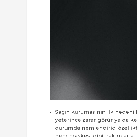
Saçın kurumasının ilk nedeni b
yeterince zarar görür ya da k
durumda nemlendirici özellik
nem maskesi gibi bakımlarla t