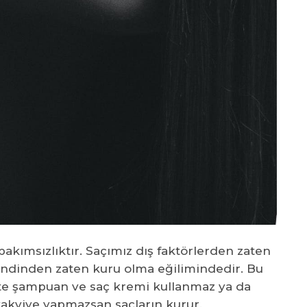
akımsızlıktır. Saçımız dış faktörlerden zaten
endinden zaten kuru olma eğilimindedir. Bu
te şampuan ve saç kremi kullanmaz ya da
akviye yapmazsan saçların kurur.