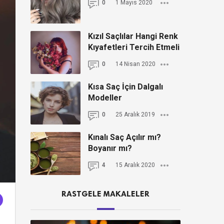
0
1 Mayıs 2020
Kızıl Saçlılar Hangi Renk
Kıyafetleri Tercih Etmeli
0
14 Nisan 2020
Kısa Saç İçin Dalgalı
Modeller
0
25 Aralık 2019
Kınalı Saç Açılır mı?
Boyanır mı?
4
15 Aralık 2020
RASTGELE MAKALELER