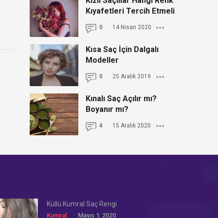
Kızıl Saçlılar Hangi Renk
Kıyafetleri Tercih Etmeli
0
14 Nisan 2020
Kısa Saç İçin Dalgalı
Modeller
0
25 Aralık 2019
Kınalı Saç Açılır mı?
Boyanır mı?
4
15 Aralık 2020
Küllü Kumral Saç Rengi
Kumral
Mayıs 1, 2020