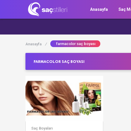
Anasayfa
Saç Mo
farmacolor saç boyası
Anasayfa
/
FARMACOLOR SAÇ BOYASI
Saç Boyaları