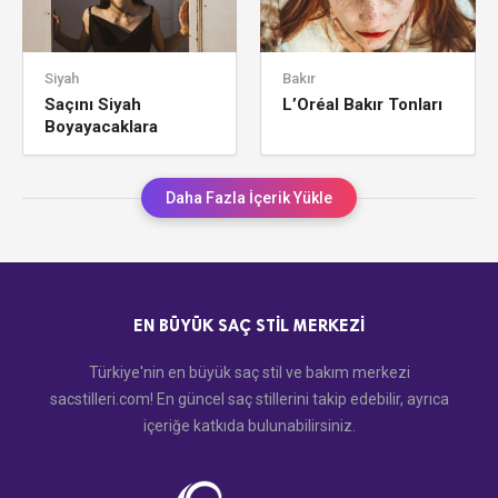
Siyah
Bakır
Saçını Siyah
L’Oréal Bakır Tonları
Boyayacaklara
L’Oréal Renkleri
Daha Fazla İçerik Yükle
EN BÜYÜK SAÇ STIL MERKEZI
Türkiye'nin en büyük saç stil ve bakım merkezi
sacstilleri.com! En güncel saç stillerini takip edebilir, ayrıca
içeriğe katkıda bulunabilirsiniz.