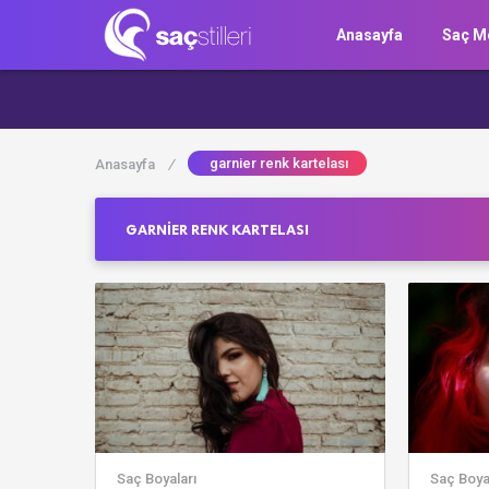
Anasayfa
Saç Mo
garnier renk kartelası
Anasayfa
/
GARNIER RENK KARTELASI
Saç Boyaları
Saç Boya