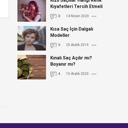
Kızıl Saçlılar Hangi Renk
Kıyafetleri Tercih Etmeli
0
14 Nisan 2020
Kısa Saç İçin Dalgalı
Modeller
0
25 Aralık 2019
Kınalı Saç Açılır mı?
Boyanır mı?
4
15 Aralık 2020