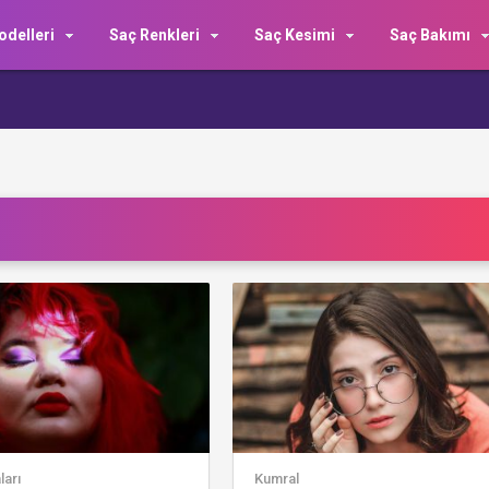
delleri
Saç Renkleri
Saç Kesimi
Saç Bakımı
ları
Kumral