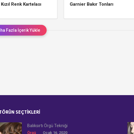
 Kızıl Renk Kartelası
Garnier Bakır Tonları
ha Fazla İçerik Yükle
TÖRÜN SEÇTIKLERI
Balıksırtı Örgü Tekniği
Örgü
Ocak 16, 2020