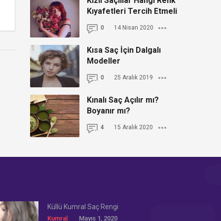
Kızıl Saçlılar Hangi Renk
Kıyafetleri Tercih Etmeli
0
14 Nisan 2020
Kısa Saç İçin Dalgalı
Modeller
0
25 Aralık 2019
Kınalı Saç Açılır mı?
Boyanır mı?
4
15 Aralık 2020
Küllü Kumral Saç Rengi
Kumral
Mayıs 1, 2020