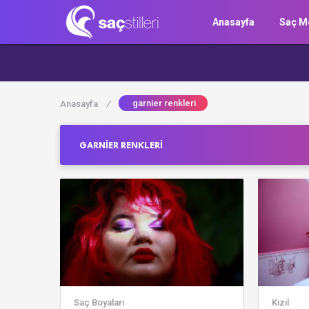
Anasayfa
Saç Mo
garnier renkleri
Anasayfa
/
GARNIER RENKLERI
Saç Boyaları
Kızıl