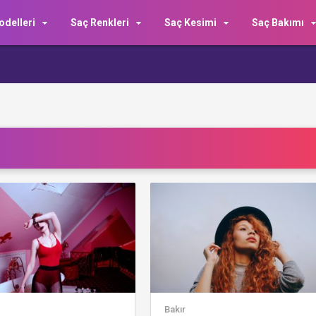
delleri
Saç Renkleri
Saç Kesimi
Saç Bakımı
Bakır