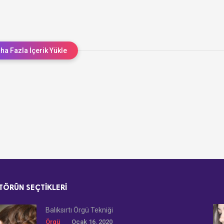
ha Fazla İçerik Yükle
TÖRÜN SEÇTIKLERI
Balıksırtı Örgü Tekniği
Örgü
Ocak 16, 2020