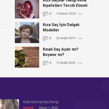
Kızıl Saçlılar Hangi Renk
Kıyafetleri Tercih Etmeli
0
14 Nisan 2020
Kısa Saç İçin Dalgalı
Modeller
0
25 Aralık 2019
Kınalı Saç Açılır mı?
Boyanır mı?
4
15 Aralık 2020
Küllü Kumral Saç Rengi
Kumral
Mayıs 1, 2020