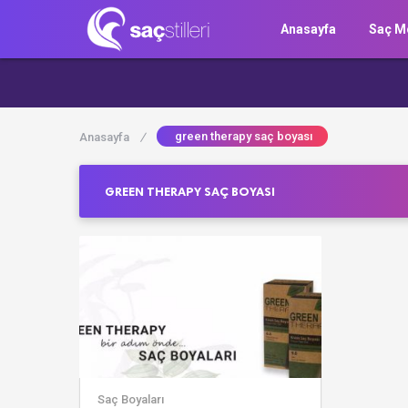
Anasayfa
Saç Mo
green therapy saç boyası
Anasayfa
/
GREEN THERAPY SAÇ BOYASI
Saç Boyaları