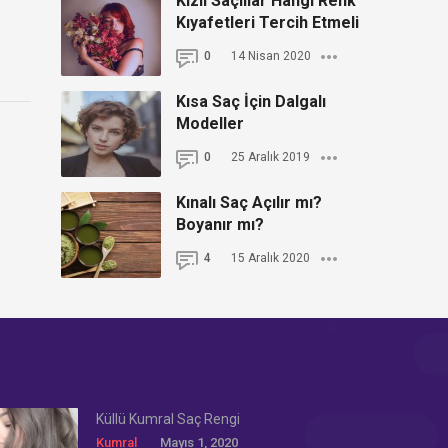
Kızıl Saçlılar Hangi Renk
Kıyafetleri Tercih Etmeli
0
14 Nisan 2020
Kısa Saç İçin Dalgalı
Modeller
0
25 Aralık 2019
Kınalı Saç Açılır mı?
Boyanır mı?
4
15 Aralık 2020
Küllü Kumral Saç Rengi
Kumral
Mayıs 1, 2020