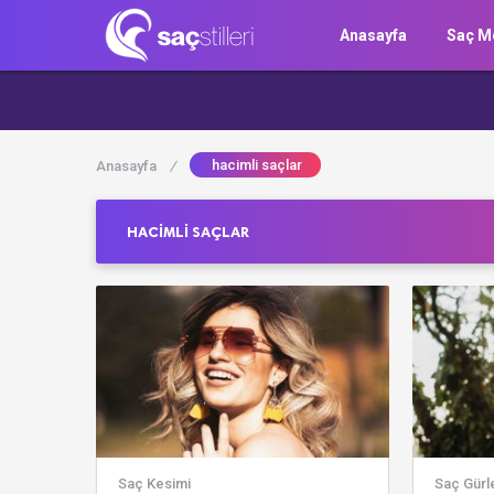
Anasayfa
Saç Mo
hacimli saçlar
Anasayfa
/
HACIMLI SAÇLAR
Saç Kesimi
Saç Gürl