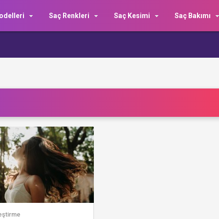
delleri
Saç Renkleri
Saç Kesimi
Saç Bakımı
eştirme