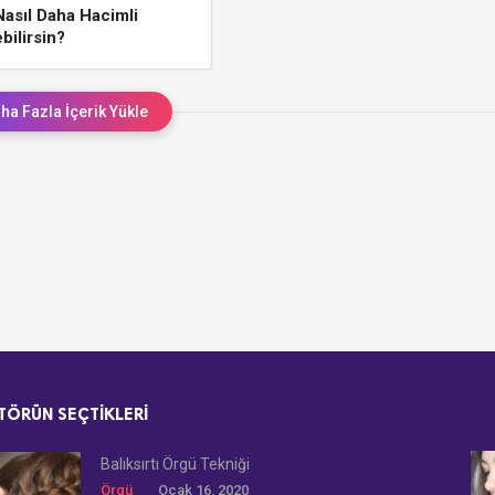
Nasıl Daha Hacimli
bilirsin?
ha Fazla İçerik Yükle
TÖRÜN SEÇTIKLERI
Balıksırtı Örgü Tekniği
Örgü
Ocak 16, 2020