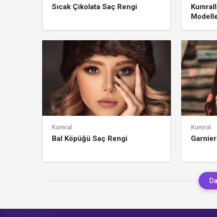
Sıcak Çikolata Saç Rengi
Kumrall
Modelle
Kumral
Kumral
Bal Köpüğü Saç Rengi
Garnier
Da