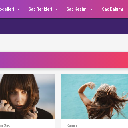
delleri
Saç Renkleri
Saç Kesimi
Saç Bakımı
im Saç
Kumral