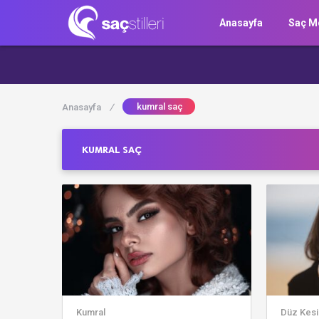
Anasayfa
Saç Mo
kumral saç
Anasayfa
/
KUMRAL SAÇ
Kumral
Düz Kes