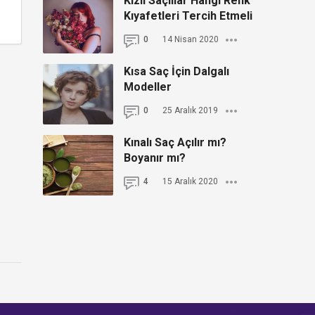
Kızıl Saçlılar Hangi Renk
Kıyafetleri Tercih Etmeli
0
14 Nisan 2020
Kısa Saç İçin Dalgalı
Modeller
0
25 Aralık 2019
Kınalı Saç Açılır mı?
Boyanır mı?
4
15 Aralık 2020