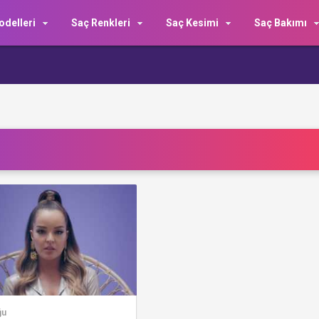
delleri
Saç Renkleri
Saç Kesimi
Saç Bakımı
ğu