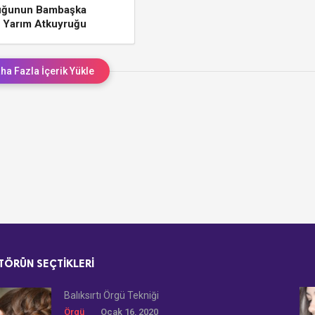
uğunun Bambaşka
 Yarım Atkuyruğu
ha Fazla İçerik Yükle
TÖRÜN SEÇTIKLERI
Balıksırtı Örgü Tekniği
Örgü
Ocak 16, 2020