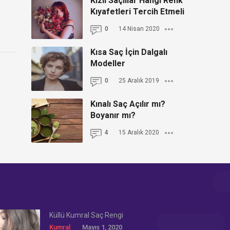
Kızıl Saçlılar Hangi Renk
Kıyafetleri Tercih Etmeli
0
14 Nisan 2020
Kısa Saç İçin Dalgalı
Modeller
0
25 Aralık 2019
Kınalı Saç Açılır mı?
Boyanır mı?
4
15 Aralık 2020
Küllü Kumral Saç Rengi
Kumral
Mayıs 1, 2020