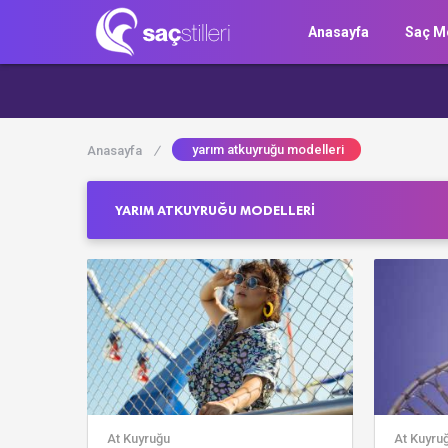
Anasayfa
Saç Mo
yarım atkuyruğu modelleri
Anasayfa
/
YARIM ATKUYRUĞU MODELLERI
At Kuyruğu
At Kuyru