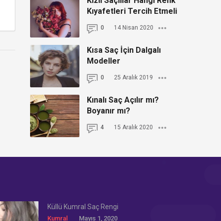
Kızıl Saçlılar Hangi Renk
Kıyafetleri Tercih Etmeli
0
14 Nisan 2020
Kısa Saç İçin Dalgalı
Modeller
0
25 Aralık 2019
Kınalı Saç Açılır mı?
Boyanır mı?
4
15 Aralık 2020
Küllü Kumral Saç Rengi
Kumral
Mayıs 1, 2020