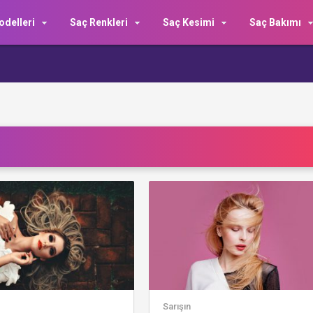
delleri
Saç Renkleri
Saç Kesimi
Saç Bakımı
Sarışın