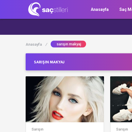
Anasayfa
Saç Mo
sarışın makyaj
Anasayfa
/
SARIŞIN MAKYAJ
Sarışın
Sarışın