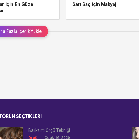
lar İçin En Güzel
Sarı Saç İçin Makyaj
ar
ha Fazla İçerik Yükle
TÖRÜN SEÇTIKLERI
Balıksırtı Örgü Tekniği
Örgü
Ocak 16, 2020