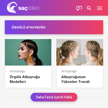
ÖRGÜLÜ ATKUYRUĞU
At Kuyruğu
At Kuyruğu
Örgülü Atkuyruğu
Atkuyruğunun
Modelleri
Yükselen Trendi:
Örgülü Atkuyruğu
Daha Fazla İçerik Yükle