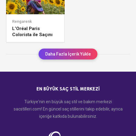
Rengarenk
L’Oréal Paris
Colorista ile Saçını
Renklendir
Daha Fazla İçerik Yükle
EN BÜYÜK SAÇ STIL MERKEZI
Türkiye'nin en büyük saç stil ve bakım merkezi
sacstilleri.com! En güncel saç stillerini takip edebilir, ayrıca
içeriğe katkıda bulunabilirsiniz.