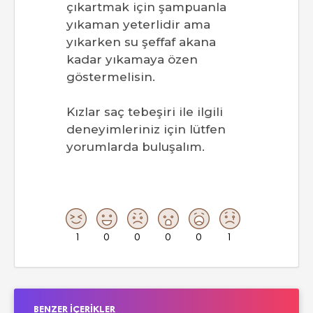
çıkartmak için şampuanla
yıkaman yeterlidir ama
yıkarken su şeffaf akana
kadar yıkamaya özen
göstermelisin.
Kızlar saç tebeşiri ile ilgili
deneyimleriniz için lütfen
yorumlarda buluşalım.
1
0
0
0
0
1
BENZER İÇERIKLER